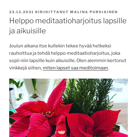
JULKAISTU
23.12.2021
KIRJOITTANUT
MALINA PURSIAINEN
Helppo meditaatioharjoitus lapsille
ja aikuisille
Joulun aikana itse kullekin tekee hyvää hetkeksi
rauhoittua ja tehdä helppo meditaatioharjoitus, joka
sopii niin lapsille kuin aikuisille. Olen aiemmin kertonut
vinkkejä siihen,
miten lapset saa meditoimaan
.