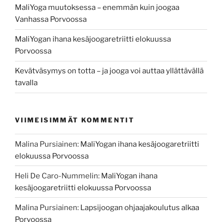
MaliYoga muutoksessa – enemmän kuin joogaa
Vanhassa Porvoossa
MaliYogan ihana kesäjoogaretriitti elokuussa
Porvoossa
Kevätväsymys on totta – ja jooga voi auttaa yllättävällä
tavalla
VIIMEISIMMÄT KOMMENTIT
Malina Pursiainen
:
MaliYogan ihana kesäjoogaretriitti
elokuussa Porvoossa
Heli De Caro-Nummelin
:
MaliYogan ihana
kesäjoogaretriitti elokuussa Porvoossa
Malina Pursiainen
:
Lapsijoogan ohjaajakoulutus alkaa
Porvoossa