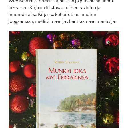
Who Sold His Ferrari”-kirjan. Olin jo pitkään halunnut
lukea sen. Kirja on loistavaa mielen ravintoa ja
hemmottelua. Kirjassa kehoitetaan muuten
joogaamaan, meditoimaan ja chanttaamaan mantroja.