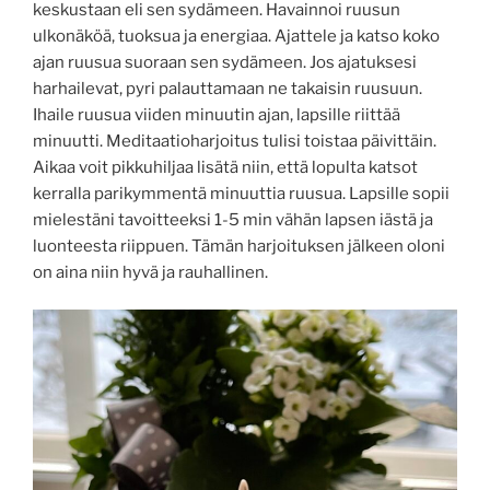
keskustaan eli sen sydämeen. Havainnoi ruusun
ulkonäköä, tuoksua ja energiaa. Ajattele ja katso koko
ajan ruusua suoraan sen sydämeen. Jos ajatuksesi
harhailevat, pyri palauttamaan ne takaisin ruusuun.
Ihaile ruusua viiden minuutin ajan, lapsille riittää
minuutti. Meditaatioharjoitus tulisi toistaa päivittäin.
Aikaa voit pikkuhiljaa lisätä niin, että lopulta katsot
kerralla parikymmentä minuuttia ruusua. Lapsille sopii
mielestäni tavoitteeksi 1-5 min vähän lapsen iästä ja
luonteesta riippuen. Tämän harjoituksen jälkeen oloni
on aina niin hyvä ja rauhallinen.