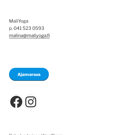
MaliYoga
p. 041 523 0593
malina@maliyoga.fi
Ajanvaraus
Facebook
Instagram