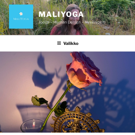
Siirry
sisältöön
MALIYOGA
Jooga – Human Design – Hyvinvointi
Valikko