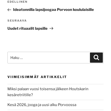
Edellinen
EDELLINEN
selaus
artikkeli
Ideatonnilla lapsijoogaa Porvoon koululaisille
Seuraava
SEURAAVA
artikkeli
Uudet rituaalit lapsille
Etsi:
Haku
VIIMEISIMMÄT ARTIKKELIT
Miksi palaan vuosi toisensa jälkeen Houtskarin
kesäretriitille?
Kesä 2026, jooga ja uusi alku Porvoossa