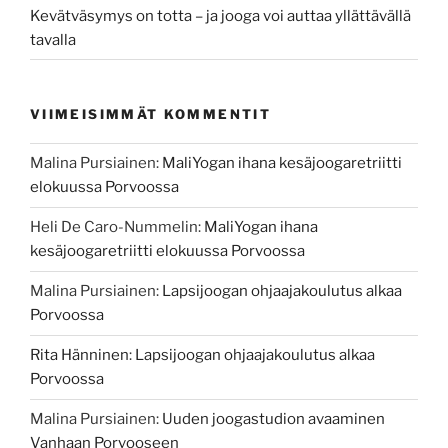
Kevätväsymys on totta – ja jooga voi auttaa yllättävällä
tavalla
VIIMEISIMMÄT KOMMENTIT
Malina Pursiainen
:
MaliYogan ihana kesäjoogaretriitti
elokuussa Porvoossa
Heli De Caro-Nummelin
:
MaliYogan ihana
kesäjoogaretriitti elokuussa Porvoossa
Malina Pursiainen
:
Lapsijoogan ohjaajakoulutus alkaa
Porvoossa
Rita Hänninen
:
Lapsijoogan ohjaajakoulutus alkaa
Porvoossa
Malina Pursiainen
:
Uuden joogastudion avaaminen
Vanhaan Porvooseen