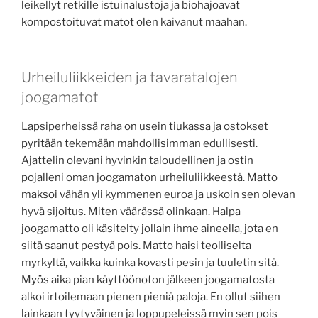
leikellyt retkille istuinalustoja ja biohajoavat
kompostoituvat matot olen kaivanut maahan.
Urheiluliikkeiden ja tavaratalojen
joogamatot
Lapsiperheissä raha on usein tiukassa ja ostokset
pyritään tekemään mahdollisimman edullisesti.
Ajattelin olevani hyvinkin taloudellinen ja ostin
pojalleni oman joogamaton urheiluliikkeestä. Matto
maksoi vähän yli kymmenen euroa ja uskoin sen olevan
hyvä sijoitus. Miten väärässä olinkaan. Halpa
joogamatto oli käsitelty jollain ihme aineella, jota en
siitä saanut pestyä pois. Matto haisi teolliselta
myrkyltä, vaikka kuinka kovasti pesin ja tuuletin sitä.
Myös aika pian käyttöönoton jälkeen joogamatosta
alkoi irtoilemaan pienen pieniä paloja. En ollut siihen
lainkaan tyytyväinen ja loppupeleissä myin sen pois