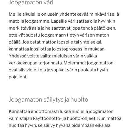
Joogamaton väri
Meille aikuisille on usein yhdentekevää minkävärisellä
matolla joogaamme. Lapsille väri sattaa olla hyvinkin
merkittävä asia ja he saattavat jopa tehdä päätöksen,
etteivät suostu joogaamaan tietyn värisen maton
päällä. Jos ostat mattoa lapselle tai yhteiseksi,
kannattaa lapsi ottaa jo ostoprosessiin mukaan.
Yhdessä voitte valita mieluisan värin vaikka
verkkokaupan tarjonnasta. Molemmat joogamattoni
ovat siis violetteja ja sopivat värin puolesta hyvin
pojalleni.
Joogamaton säilytys ja huolto
Kannattaa ehdottomasti lukea huolella joogamaton
valmistajan käyttöönotto- ja huolto-ohjeet. Kun mattoa
huoltaa hyvin, se säilyy hyvänä pidempään eikä ala