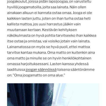
joogakoulut, joissa pidän lapsijoogaa, on varusteltu
hyvillä joogamatoilla, joita saa lainata. Näin ollen
ainakaan alkuun ei kannata ostaa omaa. Jooga ei ole
kaikkien lasten juttu, joten on ihan turha ostaa heti
kallista mattoa, jos uusi harrastus jääkin vain
muutamaan kertaan. Kestävän kehityksen
näkökulmasta on hyvä pohtia tarvitseeko ihan kaikkea
itse ostaa ja omistaa, vai voisiko jotain vain lainata.
Lainamatossa on myös se hyvä puoli, ettei mattoa
tarvitse kantaa mukana. Oma matto on kuitenkin aina
oma matto ja minulle se on hyvin henkilökohtainen
omassa harjoituksessani. Lasten kanssa yhdessä
laadituissa
joogan säännöissä
toisena sääntönämme
on: ”Oma joogamatto on oma alue.”