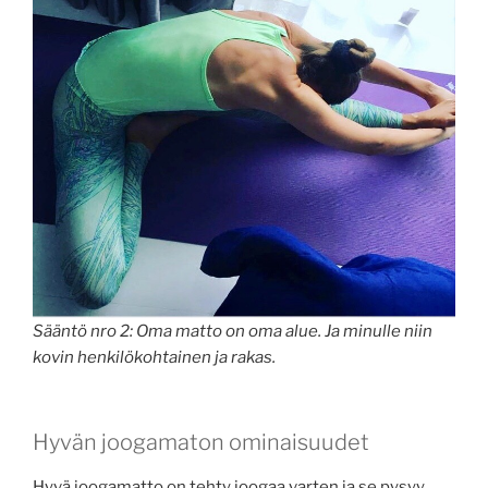
Sääntö nro 2: Oma matto on oma alue. Ja minulle niin
kovin henkilökohtainen ja rakas.
Hyvän joogamaton ominaisuudet
Hyvä joogamatto on tehty joogaa varten ja se pysyy