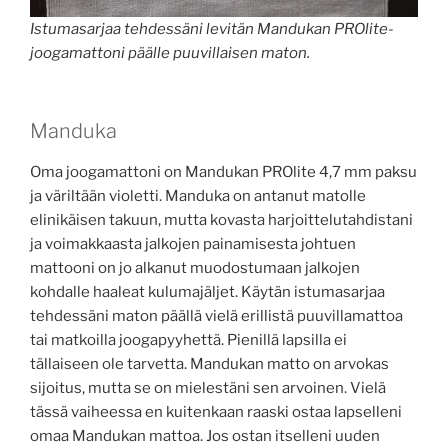
Istumasarjaa tehdessäni levitän Mandukan PROlite-
joogamattoni päälle puuvillaisen maton.
Manduka
Oma joogamattoni on Mandukan PROlite 4,7 mm paksu
ja väriltään violetti. Manduka on antanut matolle
elinikäisen takuun, mutta kovasta harjoittelutahdistani
ja voimakkaasta jalkojen painamisesta johtuen
mattooni on jo alkanut muodostumaan jalkojen
kohdalle haaleat kulumajäljet. Käytän istumasarjaa
tehdessäni maton päällä vielä erillistä puuvillamattoa
tai matkoilla joogapyyhettä. Pienillä lapsilla ei
tällaiseen ole tarvetta. Mandukan matto on arvokas
sijoitus, mutta se on mielestäni sen arvoinen. Vielä
tässä vaiheessa en kuitenkaan raaski ostaa lapselleni
omaa Mandukan mattoa. Jos ostan itselleni uuden