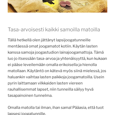
Tasa-arvoisesti kaikki samoilla matoilla
Tällä hetkellä olen jättänyt lapsijoogatunneille
mentäessä omat joogamatot kotiin. Käytän lasten
kanssa samoja joogastudion lainajoogamattoja. Tämä
luo jo itsessään tasa-arvoa ja yhtenäisyyttä, kun kukaan
ei pääse leveilemään omalla erikoisella ja hienolla
matollaan. Käytäntö on kätevä myös siinä mielessä, jos
haluankin vaihtaa lasten paikkoja joogamatoilla. Usein
pyrin laittamaan vilkkaiden lasten viereen
rauhallisemmat lapset, niin tunneilla säilyy hyvä
tasapainoinen tunnelma.
Omalla matolla tai ilman, ihan sama! Pääasia, että tuot
lapsesi joogatunnille.