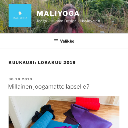
Siirry
sisältöön
MALIYOGA
Jooga – Human Design – Hyvinvointi
Valikko
KUUKAUSI:
LOKAKUU 2019
JULKAISTU
30.10.2019
Millainen joogamatto lapselle?