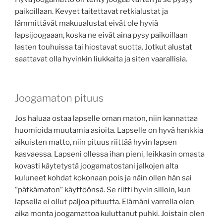
paikoillaan. Kevyet taitettavat retkialustat ja
lämmittävät makuualustat eivät ole hyviä
lapsijoogaaan, koska ne eivät aina pysy paikoillaan
lasten touhuissa tai hiostavat suotta. Jotkut alustat
saattavat olla hyvinkin liukkaita ja siten vaarallisia.
Joogamaton pituus
Jos haluaa ostaa lapselle oman maton, niin kannattaa
huomioida muutamia asioita. Lapselle on hyvä hankkia
aikuisten matto, niin pituus riittää hyvin lapsen
kasvaessa. Lapseni ollessa ihan pieni, leikkasin omasta
kovasti käytetystä joogamatostani jalkojen alta
kuluneet kohdat kokonaan pois ja näin ollen hän sai
”pätkämaton” käyttöönsä. Se riitti hyvin silloin, kun
lapsella ei ollut paljoa pituutta. Elämäni varrella olen
aika monta joogamattoa kuluttanut puhki. Joistain olen