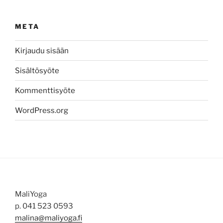
META
Kirjaudu sisään
Sisältösyöte
Kommenttisyöte
WordPress.org
MaliYoga
p. 041 523 0593
malina@maliyoga.fi