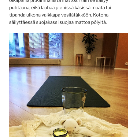
olkapäillä pitkänmallista mattoa. Näin se säilyy
puhtaana, eikä laahaa pienissä käsissä maata tai
tipahda ulkona vaikkapa vesilätäkköön. Kotona
säilyttäessä suojakassi suojaa mattoa pölyltä.