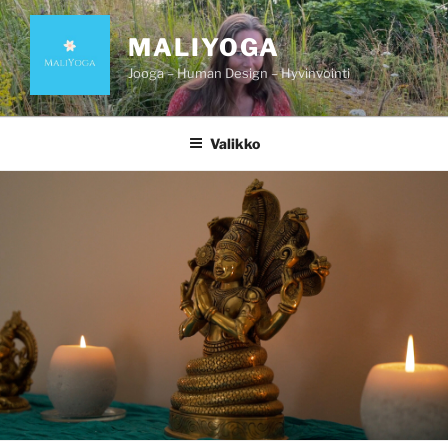
Siirry
sisältöön
MALIYOGA
Jooga – Human Design – Hyvinvointi
Valikko