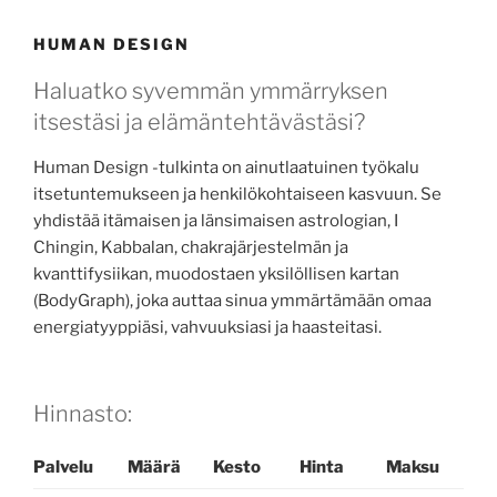
HUMAN DESIGN
Haluatko syvemmän ymmärryksen
itsestäsi ja elämäntehtävästäsi?
Human Design -tulkinta on ainutlaatuinen työkalu
itsetuntemukseen ja henkilökohtaiseen kasvuun. Se
yhdistää itämaisen ja länsimaisen astrologian, I
Chingin, Kabbalan, chakrajärjestelmän ja
kvanttifysiikan, muodostaen yksilöllisen kartan
(BodyGraph), joka auttaa sinua ymmärtämään omaa
energiatyyppiäsi, vahvuuksiasi ja haasteitasi.
Hinnasto:
Palvelu
Määrä
Kesto
Hinta
Maksu