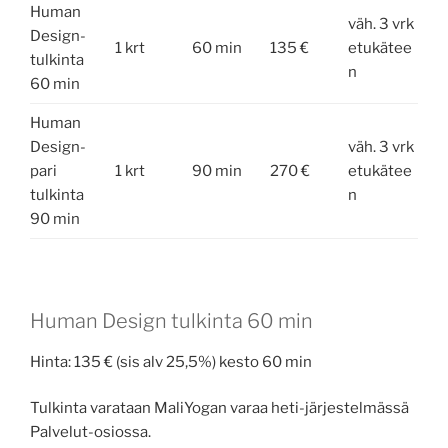
Human
väh. 3 vrk
Design-
1 krt
60 min
135 €
etukätee
tulkinta
n
60 min
Human
Design-
väh. 3 vrk
pari
1 krt
90 min
270 €
etukätee
tulkinta
n
90 min
Human Design tulkinta 60 min
Hinta: 135 € (sis alv 25,5%) kesto 60 min
Tulkinta varataan MaliYogan varaa heti-järjestelmässä
Palvelut-osiossa.