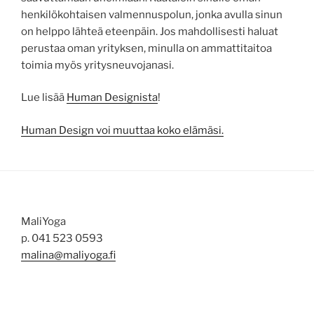
henkilökohtaisen valmennuspolun, jonka avulla sinun
on helppo lähteä eteenpäin. Jos mahdollisesti haluat
perustaa oman yrityksen, minulla on ammattitaitoa
toimia myös yritysneuvojanasi.
Lue lisää
Human Designista
!
Human Design voi muuttaa koko elämäsi.
MaliYoga
p. 041 523 0593
malina@maliyoga.fi