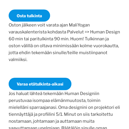
Osta tulkinta
Oston jälkeen voit varata ajan MaliYogan
varauskalenterista kohdasta Palvelut => Human Design
60 min tai paritulkinta 90 min. Huom! Tulkinnan ja
oston välillä on oltava minimissään kolme vuorokautta,
jotta ehdin tekemään sinulle/teille muistiinpanot
valmiiksi.
Varaa etätulkinta-aikasi
Jos haluat lähteä tekemään Human Designiin
perustuvaa isompaa elämänmuutosta, toimin
mielelläni sparraajanasi. Oma designini on projektori eli
tiennäyttäjä ja profiilini 5/1. Minut on siis tarkoitettu
nostamaan, johtamaan ja auttamaan muita
saavuttamaan unelmiaan. Räätälöin sinulle oman