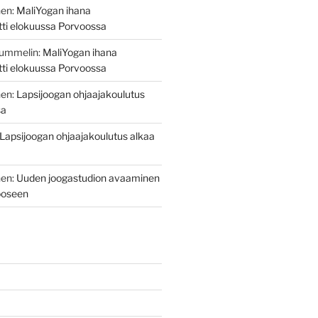
nen
:
MaliYogan ihana
itti elokuussa Porvoossa
Nummelin
:
MaliYogan ihana
itti elokuussa Porvoossa
nen
:
Lapsijoogan ohjaajakoulutus
sa
Lapsijoogan ohjaajakoulutus alkaa
nen
:
Uuden joogastudion avaaminen
ooseen