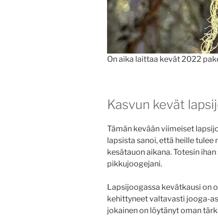
On aika laittaa kevät 2022 pake
Kasvun kevät lapsi
Tämän kevään viimeiset lapsijo
lapsista sanoi, että heille tule
kesätauon aikana. Totesin ihan
pikkujoogejani.
Lapsijoogassa kevätkausi on ol
kehittyneet valtavasti jooga-
jokainen on löytänyt oman tär