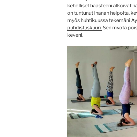
keholliset haasteeni alkoivat
on tuntunut ihanan helpolta, kev
myös huhtikuussa tekemäni
Ay
puhdistuskuuri.
Sen myötä poist
keveni.