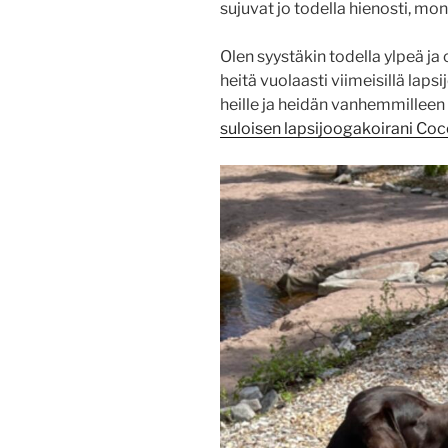
sujuvat jo todella hienosti, mo
Olen syystäkin todella ylpeä ja
heitä vuolaasti viimeisillä lapsi
heille ja heidän vanhemmilleen 
suloisen lapsijoogakoirani Co