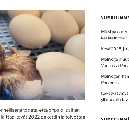
VIIMEISIMM
Miksi palaan vu
kesäretriitille?
Kesä 2026, joo
MaliYoga muut
Vanhassa Porv
MaliYogan ihana
Porvoossa
Kevätväsymys on
yllättävällä tav
onnellisena todeta, että onpa ollut ihan
laittaa kevät 2022 pakettiin ja toivottaa
VIIMEISIMM