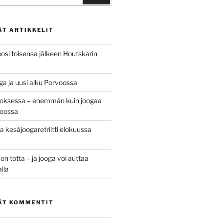
ÄT ARTIKKELIT
osi toisensa jälkeen Houtskarin
ga ja uusi alku Porvoossa
oksessa – enemmän kuin joogaa
oossa
 kesäjoogaretriitti elokuussa
 totta – ja jooga voi auttaa
alla
ÄT KOMMENTIT