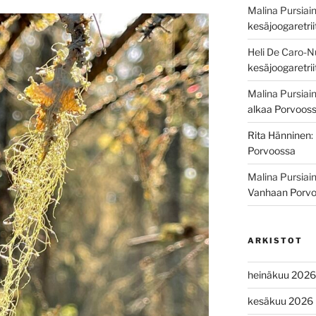
Malina Pursiai
kesäjoogaretri
Heli De Caro-
kesäjoogaretri
Malina Pursiai
alkaa Porvoos
Rita Hänninen
:
Porvoossa
Malina Pursiai
Vanhaan Porv
ARKISTOT
heinäkuu 2026
kesäkuu 2026