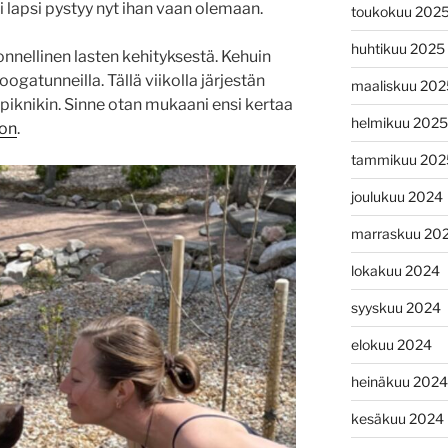
ni lapsi pystyy nyt ihan vaan olemaan.
toukokuu 202
huhtikuu 2025
 onnellinen lasten kehityksestä. Kehuin
joogatunneilla. Tällä viikolla järjestän
maaliskuu 202
piknikin. Sinne otan mukaani ensi kertaa
helmikuu 2025
con
.
tammikuu 202
joulukuu 2024
marraskuu 20
lokakuu 2024
syyskuu 2024
elokuu 2024
heinäkuu 2024
kesäkuu 2024