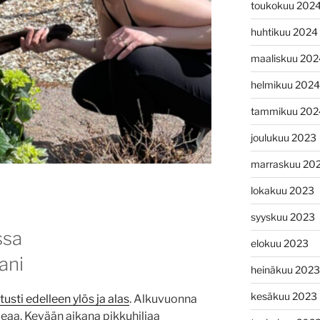
toukokuu 202
huhtikuu 2024
maaliskuu 202
helmikuu 2024
tammikuu 202
joulukuu 2023
marraskuu 20
lokakuu 2023
syyskuu 2023
ssa
elokuu 2023
ani
heinäkuu 2023
kesäkuu 2023
sti edelleen ylös ja alas
. Alkuvuonna
meaa. Kevään aikana pikkuhiljaa