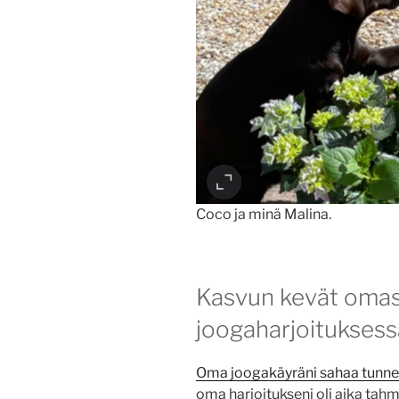
Coco ja minä Malina.
Kasvun kevät oma
joogaharjoituksess
Oma joogakäyräni sahaa tunnetu
oma harjoitukseni oli aika tah