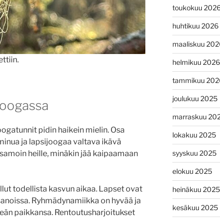
toukokuu 202
huhtikuu 2026
maaliskuu 202
ttiin.
helmikuu 2026
tammikuu 202
joulukuu 2025
joogassa
marraskuu 20
ogatunnit pidin haikein mielin. Osa
lokakuu 2025
e minua ja lapsijoogaa valtava ikävä
 samoin heille, minäkin jää kaipaamaan
syyskuu 2025
elokuu 2025
lut todellista kasvun aikaa. Lapset ovat
heinäkuu 2025
asanoissa. Ryhmädynamiikka on hyvää ja
kesäkuu 2025
keän paikkansa. Rentoutusharjoitukset