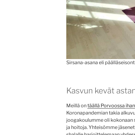
Sirsana-asana eli päälläseiso
Kasvun kevät ast
Meillä on
täällä Porvoossa iha
Koronapandemian takia alkuv
joogakoulumme oli kokonaan s
ja hoitoja. Yhteisömme jäsenet 
shalalle harjoittelemaan yhdes