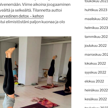
toukokuu 202
 hälvenemään. Viime aikoina joogaaminen
huhtikuu 2023
eältä ja selkeältä. Tilannetta auttoi
urvedinen detox – kehon
maaliskuu 202
ui elimistöstäni paljon kuonaa ja olo
helmikuu 2023
tammikuu 202
joulukuu 2022
marraskuu 20
lokakuu 2022
syyskuu 2022
elokuu 2022
heinäkuu 2022
kesäkuu 2022
toukokuu 202