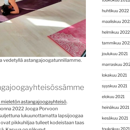
huhtikuu 2022
maaliskuu 202
helmikuu 2022
tammikuu 202
joulukuu 2021
nta vedetyllä astangajoogatunnillamme.
marraskuu 20
lokakuu 2021
angajoogayhteisössämme
syyskuu 2021
elokuu 2021
n mieletön astangajoogayhteisö
.
heinäkuu 2021
uonna 2022 Jooga Porvoon
uljettuna lukuunottamatta lapsijoogaa
kesäkuu 2021
ovat pikkuhiljaa tulleet kodeistaan taas
toukokuu 2021
sä. Kasvua on näkynyt