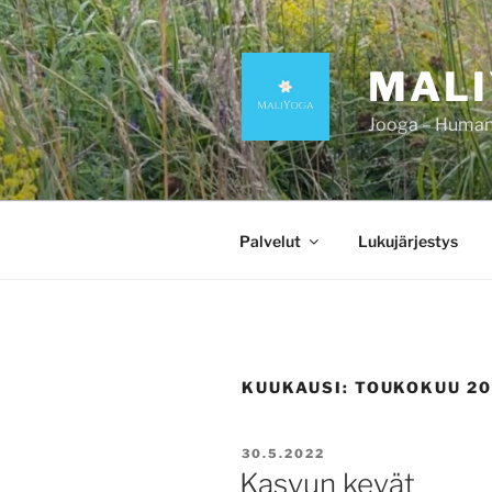
Siirry
sisältöön
MAL
Jooga – Human 
Palvelut
Lukujärjestys
KUUKAUSI:
TOUKOKUU 20
JULKAISTU
30.5.2022
Kasvun kevät