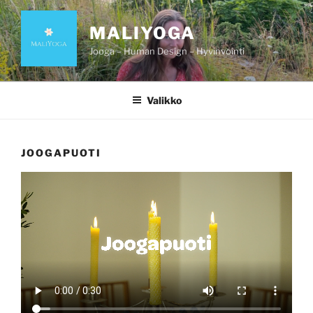
Siirry
sisältöön
MALIYOGA
Jooga – Human Design – Hyvinvointi
Valikko
JOOGAPUOTI