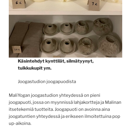
Käsintehdyt kynttilät, silmätyynyt,
tuikkukupit ym.
Joogastudion joogapuodista
MaliYogan joogastudion yhteydessä on pieni
joogapuoti, jossa on myynnissä lahjakortteja ja Malinan
itsetekemiä tuotteita. Joogapuoti on avoinna aina
joogatuntien yhteydessä ja erikseen ilmoitettuina pop
up-aikoina.