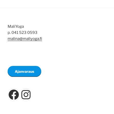
MaliYoga
p. 041 523 0593
malina@maliyoga.fi
Ajanvaraus
Facebook
Instagram