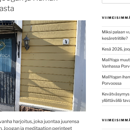
asta
VIIMEISIMM
Miksi palaan vu
kesäretriitille?
Kesä 2026, joo
MaliYoga muut
Vanhassa Porv
MaliYogan ihana
Porvoossa
Kevätväsymys on
yllättävällä tav
VIIMEISIMM
vanha harjoitus, joka juontaa juurensa
in. Joogan ja meditaation perinteet