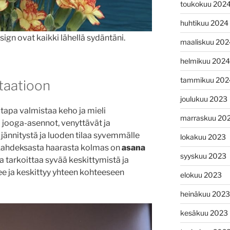
toukokuu 202
huhtikuu 2024
ign ovat kaikki lähellä sydäntäni.
maaliskuu 202
helmikuu 2024
tammikuu 202
taatioon
joulukuu 2023
 tapa valmistaa keho ja mieli
marraskuu 20
i jooga-asennot, venyttävät ja
jännitystä ja luoden tilaa syvemmälle
lokakuu 2023
ahdeksasta haarasta kolmas on
asana
syyskuu 2023
a tarkoittaa syvää keskittymistä ja
nee ja keskittyy yhteen kohteeseen
elokuu 2023
heinäkuu 2023
kesäkuu 2023