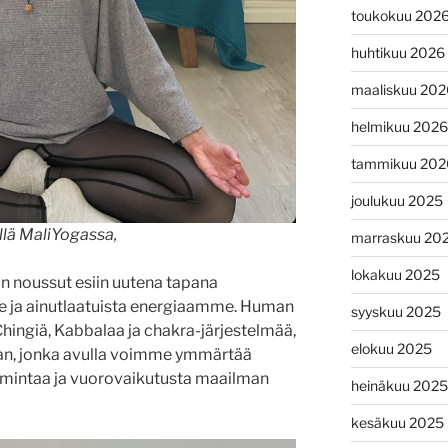
toukokuu 202
huhtikuu 2026
maaliskuu 202
helmikuu 2026
tammikuu 202
joulukuu 2025
lä MaliYogassa,
marraskuu 20
lokakuu 2025
n noussut esiin uutena tapana
ja ainutlaatuista energiaamme. Human
syyskuu 2025
Chingiä, Kabbalaa ja chakra-järjestelmää,
elokuu 2025
rtan, jonka avulla voimme ymmärtää
mintaa ja vuorovaikutusta maailman
heinäkuu 2025
kesäkuu 2025