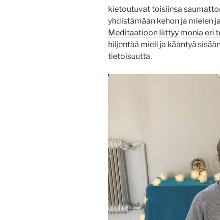
kietoutuvat toisiinsa saumatto
yhdistämään kehon ja mielen ja
Meditaatioon liittyy monia eri t
hiljentää mieli ja kääntyä sisä
tietoisuutta.