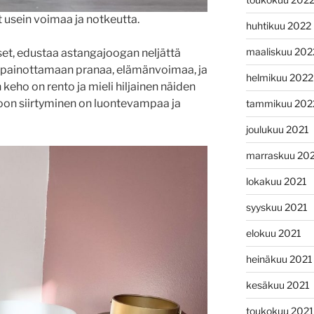
 usein voimaa ja notkeutta.
huhtikuu 2022
maaliskuu 202
kset, edustaa astangajoogan neljättä
apainottamaan pranaa, elämänvoimaa, ja
helmikuu 2022
eho on rento ja mieli hiljainen näiden
ioon siirtyminen on luontevampaa ja
tammikuu 202
joulukuu 2021
marraskuu 20
lokakuu 2021
syyskuu 2021
elokuu 2021
heinäkuu 2021
kesäkuu 2021
toukokuu 2021