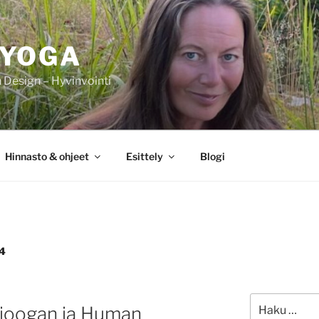
IYOGA
Design – Hyvinvointi
Hinnasto & ohjeet
Esittely
Blogi
4
Etsi:
 joogan ja Human