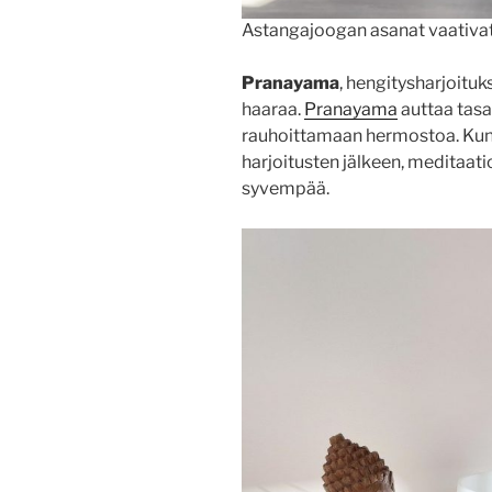
Astangajoogan asanat vaativat
Pranayama
, hengitysharjoitu
haaraa.
Pranayama
auttaa tas
rauhoittamaan hermostoa. Kun k
harjoitusten jälkeen, meditaat
syvempää.