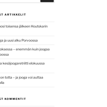
ÄT ARTIKKELIT
osi toisensa jälkeen Houtskarin
ga ja uusi alku Porvoossa
oksessa – enemmän kuin joogaa
oossa
 kesäjoogaretriitti elokuussa
 totta – ja jooga voi auttaa
alla
ÄT KOMMENTIT