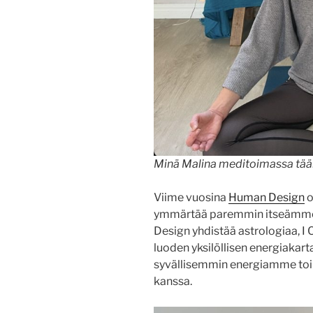
Minä Malina meditoimassa tääl
Viime vuosina
Human Design
o
ymmärtää paremmin itseämme 
Design yhdistää astrologiaa, I 
luoden yksilöllisen energiaka
syvällisemmin energiamme toi
kanssa.