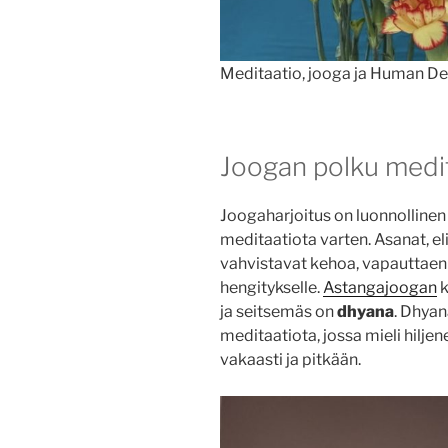
Meditaatio, jooga ja Human Des
Joogan polku medi
Joogaharjoitus on luonnollinen
meditaatiota varten. Asanat, el
vahvistavat kehoa, vapauttaen 
hengitykselle.
Astangajoogan
k
ja seitsemäs on
dhyana
. Dhyan
meditaatiota, jossa mieli hilje
vakaasti ja pitkään.