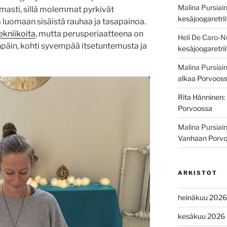
Malina Pursiai
masti, sillä molemmat pyrkivät
kesäjoogaretri
 luomaan sisäistä rauhaa ja tasapainoa.
ekniikoita
, mutta perusperiaatteena on
Heli De Caro-
änpäin, kohti syvempää itsetuntemusta ja
kesäjoogaretri
Malina Pursiai
alkaa Porvoos
Rita Hänninen
:
Porvoossa
Malina Pursiai
Vanhaan Porv
ARKISTOT
heinäkuu 2026
kesäkuu 2026