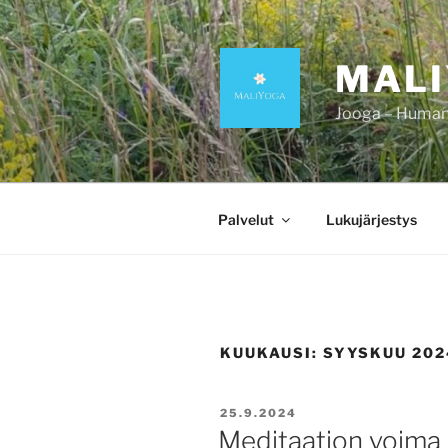
Siirry
sisältöön
MAL
Jooga – Human 
Palvelut
Lukujärjestys
KUUKAUSI:
SYYSKUU 202
JULKAISTU
25.9.2024
Meditaation voima