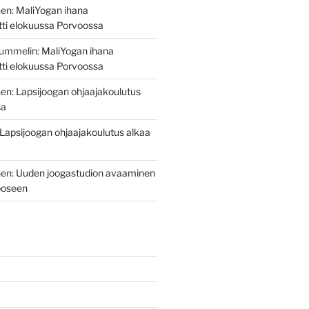
nen
:
MaliYogan ihana
itti elokuussa Porvoossa
Nummelin
:
MaliYogan ihana
itti elokuussa Porvoossa
nen
:
Lapsijoogan ohjaajakoulutus
sa
Lapsijoogan ohjaajakoulutus alkaa
nen
:
Uuden joogastudion avaaminen
ooseen