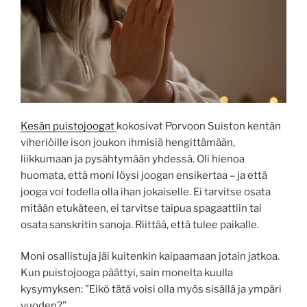
Kesän puistojoogat
kokosivat Porvoon Suiston kentän
viheriöille ison joukon ihmisiä hengittämään,
liikkumaan ja pysähtymään yhdessä. Oli hienoa
huomata, että moni löysi joogan ensikertaa – ja että
jooga voi todella olla ihan jokaiselle. Ei tarvitse osata
mitään etukäteen, ei tarvitse taipua spagaattiin tai
osata sanskritin sanoja. Riittää, että tulee paikalle.
Moni osallistuja jäi kuitenkin kaipaamaan jotain jatkoa.
Kun puistojooga päättyi, sain monelta kuulla
kysymyksen: ”Eikö tätä voisi olla myös sisällä ja ympäri
vuoden?”