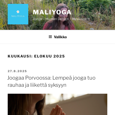
Siirry
sisältöön
MALIYOGA
Jooga – Human Design – Hyvinvointi
Valikko
KUUKAUSI:
ELOKUU 2025
JULKAISTU
27.8.2025
Joogaa Porvoossa: Lempeä jooga tuo
rauhaa ja liikettä syksyyn