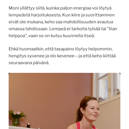
Moni yllättyy siitä, kuinka paljon energiaa voi löytyä
lempeästä harjoituksesta. Kun kiire ja suorittaminen
eivät ole mukana, keho saa mahdollisuuden avautua
omassa tahdissaan. Lempeä ei tarkoita tylsää tai ”liian
helppoa”, vaan se on kutsu kuunnella itseä.
Ehkä huomaatkin, että tasapaino löytyy helpommin,
hengitys syvenee ja olo kevenee – ja että keho kiittää
seuraavana päivänä.