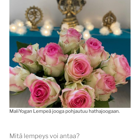
MaliYogan Lempeä jooga pohjautuu hathajoogaan.
Mitä lempeys voi antaa?