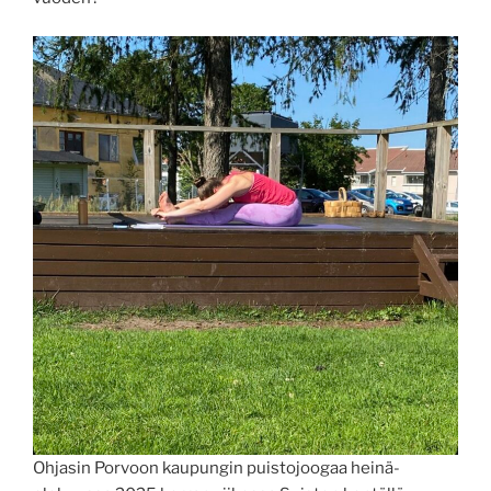
Ohjasin Porvoon kaupungin puistojoogaa heinä-