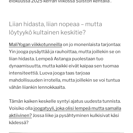
elokuussa 2025 kerran viikossa Suiston kentällä .
Liian hidasta, liian nopeaa – mutta
löytyykö kultainen keskitie?
MaliYogan viikkotunneilla
on jo monenlaista tarjontaa:
Yin jooga pysäyttää ja rauhoittaa, mutta joillekin se on
liian hidasta. Lempeä Astanga puolestaan tuo
dynaamisuutta, mutta kaikki eivät kaipaa sen tuomaa
intensiteettiä. Luova jooga taas tarjoaa
mahdollisuuden irrotella, mutta joillekin se voi tuntua
vähän liiankin lennokkaalta.
Tämän kaiken keskelle syntyi ajatus uudesta tunnista.
Voisiko olla
joogatyyli, joka olisi lempeä mutta samalla
aktiivinen?
Jossa liike ja pysähtyminen kulkisivat käsi
kädessä?