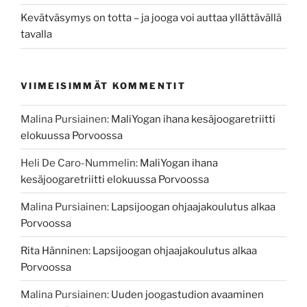
Kevätväsymys on totta – ja jooga voi auttaa yllättävällä
tavalla
VIIMEISIMMÄT KOMMENTIT
Malina Pursiainen
:
MaliYogan ihana kesäjoogaretriitti
elokuussa Porvoossa
Heli De Caro-Nummelin
:
MaliYogan ihana
kesäjoogaretriitti elokuussa Porvoossa
Malina Pursiainen
:
Lapsijoogan ohjaajakoulutus alkaa
Porvoossa
Rita Hänninen
:
Lapsijoogan ohjaajakoulutus alkaa
Porvoossa
Malina Pursiainen
:
Uuden joogastudion avaaminen