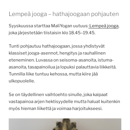
Lempeä jooga – hathajoogaan pohjauten
Syyskuussa starttaa MaliYogan uutuus:
Lempeä jooga
,
joka järjestetään tiistaisin klo 18.45–19.45.
Tunti pohjautuu hathajoogaan, jossa yhdistyvät
klassiset jooga-asennot, hengitys ja rauhallinen
eteneminen. Luvassa on seisoma-asanoita, istuma-
asanoita, tasapainoilua ja lopuksi palauttavia liikkeitä.
Tunnilla liike tuntuu kehossa, mutta kiire jää
ulkopuolelle.
Se on täydellinen vaihtoehto sinulle, joka kaipaat
vastapainoa arjen hektisyydelle mutta haluat kuitenkin
myös hieman liikettä ja voimaa harjoitukseesi.