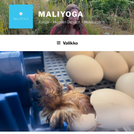
Siirry
sisältöön
MALIYOGA
Jooga – Human Design – Hyvinvointi
Valikko