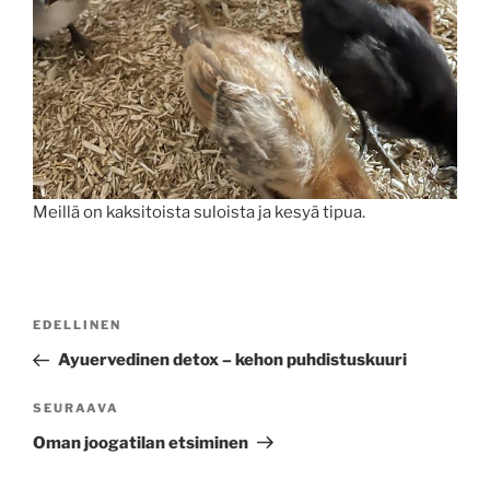
Meillä on kaksitoista suloista ja kesyä tipua.
Artikkelien
Edellinen
EDELLINEN
selaus
artikkeli
Ayuervedinen detox – kehon puhdistuskuuri
Seuraava
SEURAAVA
artikkeli
Oman joogatilan etsiminen