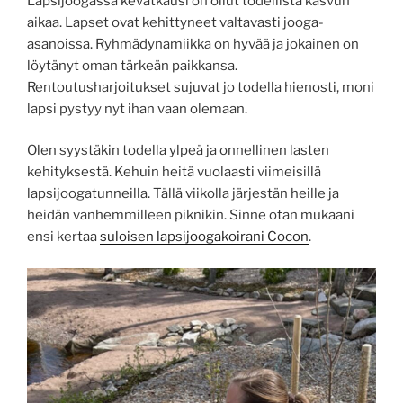
Lapsijoogassa kevätkausi on ollut todellista kasvun
aikaa. Lapset ovat kehittyneet valtavasti jooga-
asanoissa. Ryhmädynamiikka on hyvää ja jokainen on
löytänyt oman tärkeän paikkansa.
Rentoutusharjoitukset sujuvat jo todella hienosti, moni
lapsi pystyy nyt ihan vaan olemaan.
Olen syystäkin todella ylpeä ja onnellinen lasten
kehityksestä. Kehuin heitä vuolaasti viimeisillä
lapsijoogatunneilla. Tällä viikolla järjestän heille ja
heidän vanhemmilleen piknikin. Sinne otan mukaani
ensi kertaa
suloisen lapsijoogakoirani Cocon
.