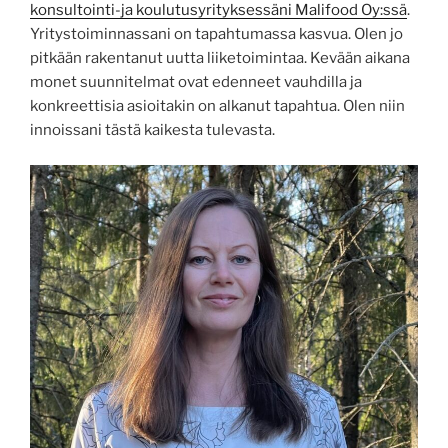
konsultointi-ja koulutusyrityksessäni Malifood Oy:ssä
.
Yritystoiminnassani on tapahtumassa kasvua. Olen jo
pitkään rakentanut uutta liiketoimintaa. Kevään aikana
monet suunnitelmat ovat edenneet vauhdilla ja
konkreettisia asioitakin on alkanut tapahtua. Olen niin
innoissani tästä kaikesta tulevasta.