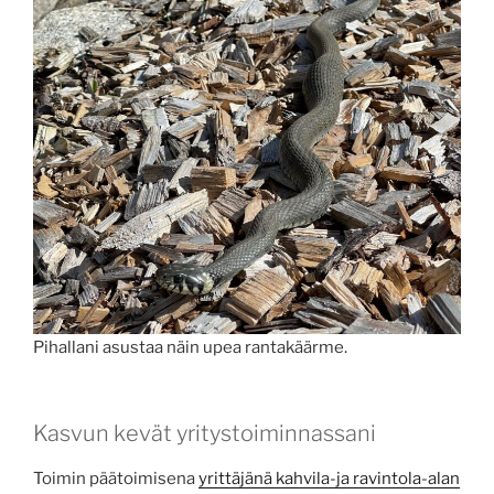
Pihallani asustaa näin upea rantakäärme.
Kasvun kevät yritystoiminnassani
Toimin päätoimisena
yrittäjänä kahvila-ja ravintola-alan