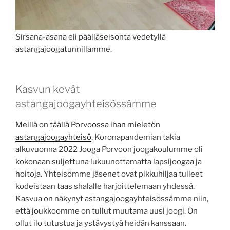
Sirsana-asana eli päälläseisonta vedetyllä
astangajoogatunnillamme.
Kasvun kevät
astangajoogayhteisössämme
Meillä on
täällä Porvoossa ihan mieletön
astangajoogayhteisö
. Koronapandemian takia
alkuvuonna 2022 Jooga Porvoon joogakoulumme oli
kokonaan suljettuna lukuunottamatta lapsijoogaa ja
hoitoja. Yhteisömme jäsenet ovat pikkuhiljaa tulleet
kodeistaan taas shalalle harjoittelemaan yhdessä.
Kasvua on näkynyt astangajoogayhteisössämme niin,
että joukkoomme on tullut muutama uusi joogi. On
ollut ilo tutustua ja ystävystyä heidän kanssaan.