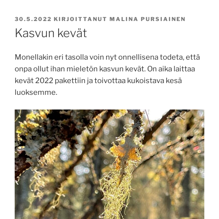
JULKAISTU
30.5.2022
KIRJOITTANUT
MALINA PURSIAINEN
Kasvun kevät
Monellakin eri tasolla voin nyt onnellisena todeta, että
onpa ollut ihan mieletön kasvun kevät. On aika laittaa
kevät 2022 pakettiin ja toivottaa kukoistava kesä
luoksemme.