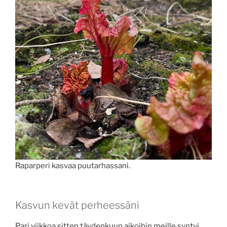
Raparperi kasvaa puutarhassani.
Kasvun kevät perheessäni
Pari viikkoa sitten täydenkuun aikoihin meille syntyi