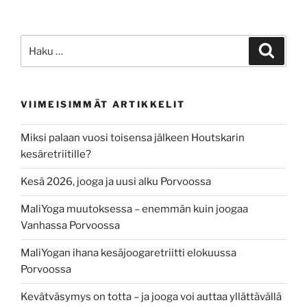
Etsi:
Haku
VIIMEISIMMÄT ARTIKKELIT
Miksi palaan vuosi toisensa jälkeen Houtskarin
kesäretriitille?
Kesä 2026, jooga ja uusi alku Porvoossa
MaliYoga muutoksessa – enemmän kuin joogaa
Vanhassa Porvoossa
MaliYogan ihana kesäjoogaretriitti elokuussa
Porvoossa
Kevätväsymys on totta – ja jooga voi auttaa yllättävällä