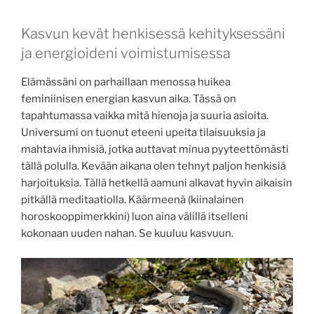
Kasvun kevät henkisessä kehityksessäni
ja energioideni voimistumisessa
Elämässäni on parhaillaan menossa huikea
feminiinisen energian kasvun aika. Tässä on
tapahtumassa vaikka mitä hienoja ja suuria asioita.
Universumi on tuonut eteeni upeita tilaisuuksia ja
mahtavia ihmisiä, jotka auttavat minua pyyteettömästi
tällä polulla. Kevään aikana olen tehnyt paljon henkisiä
harjoituksia. Tällä hetkellä aamuni alkavat hyvin aikaisin
pitkällä meditaatiolla. Käärmeenä (kiinalainen
horoskooppimerkkini) luon aina välillä itselleni
kokonaan uuden nahan. Se kuuluu kasvuun.