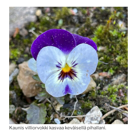
Kaunis villiorvokki kasvaa keväisellä pihallani.