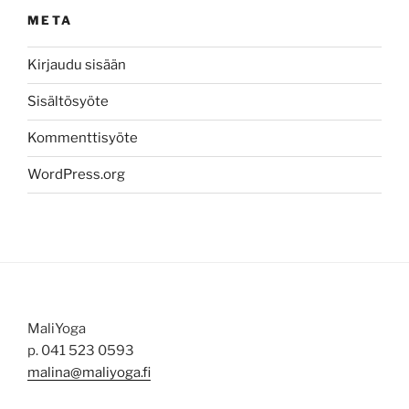
META
Kirjaudu sisään
Sisältösyöte
Kommenttisyöte
WordPress.org
MaliYoga
p. 041 523 0593
malina@maliyoga.fi