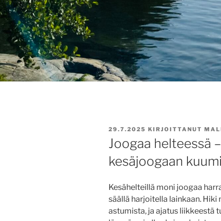
JULKAISTU
29.7.2025
KIRJOITTANUT
MAL
Joogaa helteessä –
kesäjoogaan kuumi
Kesähelteillä moni joogaa harr
säällä harjoitella lainkaan. Hi
astumista, ja ajatus liikkeestä 