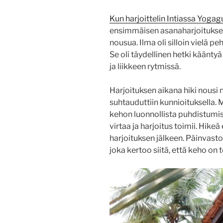
Kun harjoittelin Intiassa Yoga
ensimmäisen asanaharjoituksen
nousua. Ilma oli silloin vielä 
Se oli täydellinen hetki kääntyä
ja liikkeen rytmissä.
Harjoituksen aikana hiki nousi 
suhtauduttiin kunnioituksella. M
kehon luonnollista puhdistumist
virtaa ja harjoitus toimii. Hikeä 
harjoituksen jälkeen. Päinvastoin
joka kertoo siitä, että keho on 