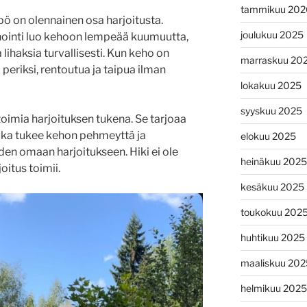
tammikuu 202
ö on olennainen osa harjoitusta.
joulukuu 2025
onointi luo kehoon lempeää kuumuutta,
lihaksia turvallisesti. Kun keho on
marraskuu 20
eriksi, rentoutua ja taipua ilman
lokakuu 2025
syyskuu 2025
oimia harjoituksen tukena. Se tarjoaa
oka tukee kehon pehmeyttä ja
elokuu 2025
n omaan harjoitukseen. Hiki ei ole
heinäkuu 2025
joitus toimii.
kesäkuu 2025
toukokuu 202
huhtikuu 2025
maaliskuu 202
helmikuu 2025