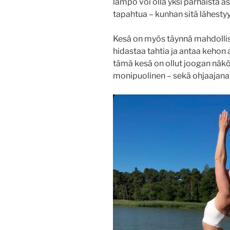
lämpö voi olla yksi parhaista as
tapahtua – kunhan sitä lähestyy 
Kesä on myös täynnä mahdollis
hidastaa tahtia ja antaa kehon 
tämä kesä on ollut joogan näkö
monipuolinen – sekä ohjaajana e