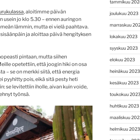
tammikuu 202
gurukulassa
, aloitimme päivän
joulukuu 2023
 usein jo klo 5.30 – ennen auringon
marraskuu 20
pehmeän lämmin, mutta ei vielä paahtava.
 sisäänpäin ja aloittaa päivä hengityksen
lokakuu 2023
syyskuu 2023
nopeasti pintaan, mutta siihen
elokuu 2023
eille opetettiin, että joogin hiki on osa
heinäkuu 2023
a – se on merkki siitä, että energia
ei pyyhitty pois, eikä sitä pesty heti
kesäkuu 2023
: se levitettiin iholle, aivan kuin voide,
tehnyt työnsä.
toukokuu 202
huhtikuu 2023
maaliskuu 202
helmikuu 2023