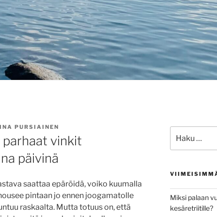
INA PURSIAINEN
Etsi:
 parhaat vinkit
na päivinä
VIIMEISIMM
astava saattaa epäröidä, voiko kuumalla
ki nousee pintaan jo ennen joogamatolle
Miksi palaan vu
tuntuu raskaalta. Mutta totuus on, että
kesäretriitille?