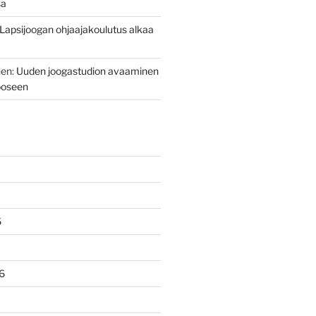
sa
Lapsijoogan ohjaajakoulutus alkaa
nen
:
Uuden joogastudion avaaminen
ooseen
6
6