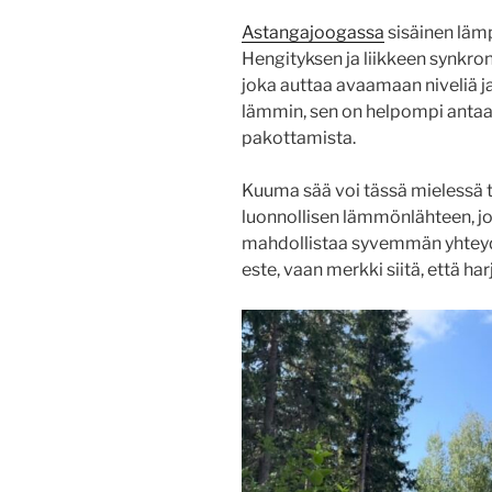
Astangajoogassa
sisäinen lämp
Hengityksen ja liikkeen synkr
joka auttaa avaamaan niveliä ja 
lämmin, sen on helpompi antaa p
pakottamista.
Kuuma sää voi tässä mielessä t
luonnollisen lämmönlähteen, j
mahdollistaa syvemmän yhteyde
este, vaan merkki siitä, että har