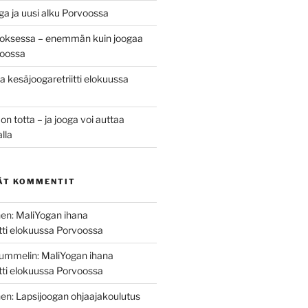
ga ja uusi alku Porvoossa
oksessa – enemmän kuin joogaa
oossa
 kesäjoogaretriitti elokuussa
 totta – ja jooga voi auttaa
alla
ÄT KOMMENTIT
nen
:
MaliYogan ihana
itti elokuussa Porvoossa
Nummelin
:
MaliYogan ihana
itti elokuussa Porvoossa
nen
:
Lapsijoogan ohjaajakoulutus