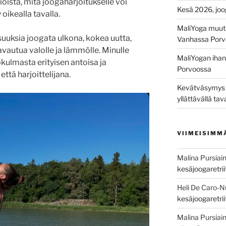
ioista, mitä joogaharjoitukselle voi
Kesä 2026, joo
oikealla tavalla.
MaliYoga muut
uuksia joogata ulkona, kokea uutta,
Vanhassa Porv
avautua valolle ja lämmölle. Minulle
MaliYogan ihana
kulmasta erityisen antoisa ja
Porvoossa
ttä harjoittelijana.
Kevätväsymys on
yllättävällä tav
VIIMEISIMM
Malina Pursiai
kesäjoogaretri
Heli De Caro-
kesäjoogaretri
Malina Pursiai