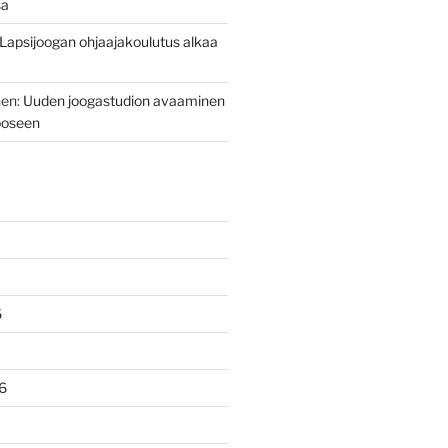
sa
Lapsijoogan ohjaajakoulutus alkaa
nen
:
Uuden joogastudion avaaminen
ooseen
6
6