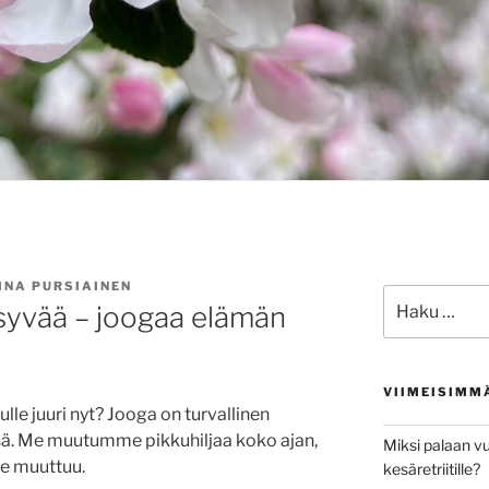
INA PURSIAINEN
Etsi:
syvää – joogaa elämän
VIIMEISIMM
le juuri nyt? Jooga on turvallinen
ä. Me muutumme pikkuhiljaa koko ajan,
Miksi palaan vu
e muuttuu.
kesäretriitille?