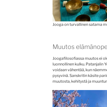
Jooga on turvallinen satama m
Muutos elämänope
Joogafilosofiassa muutos ei ol
luonnollinen kulku. Patanjalin 
voidaan vähentää, kun näemme
pysyvinä. Sanskritin käsite
par
muutosta, kehitystä ja muuntu