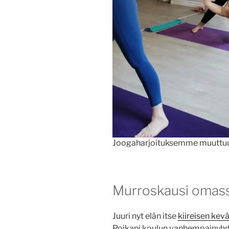
Joogaharjoituksemme muuttuu 
Murroskausi omass
Juuri nyt elän itse
kiireisen kev
Poikani koulun vanhempainyhdi