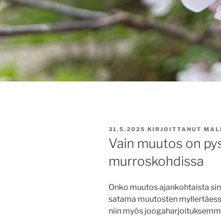
JULKAISTU
31.5.2025
KIRJOITTANUT
MAL
Vain muutos on py
murroskohdissa
Onko muutos ajankohtaista sinul
satama muutosten myllertäess
niin myös joogaharjoituksemm