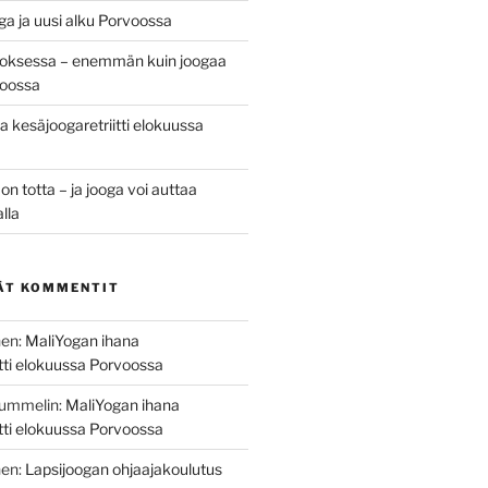
ga ja uusi alku Porvoossa
oksessa – enemmän kuin joogaa
oossa
 kesäjoogaretriitti elokuussa
 totta – ja jooga voi auttaa
alla
ÄT KOMMENTIT
nen
:
MaliYogan ihana
itti elokuussa Porvoossa
Nummelin
:
MaliYogan ihana
itti elokuussa Porvoossa
nen
:
Lapsijoogan ohjaajakoulutus