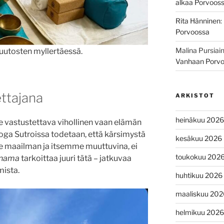
alkaa Porvoos
Rita Hänninen
:
Porvoossa
Malina Pursiai
uutosten myllertäessä.
Vanhaan Porv
ttajana
ARKISTOT
heinäkuu 2026
e vastustettava vihollinen vaan elämän
Yoga Sutroissa todetaan, että kärsimystä
kesäkuu 2026
 maailman ja itsemme muuttuvina, ei
toukokuu 202
inama
tarkoittaa juuri tätä – jatkuvaa
mista.
huhtikuu 2026
maaliskuu 202
helmikuu 2026