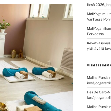
Kesä 2026, joo
MaliYoga muut
Vanhassa Porv
MaliYogan ihana
Porvoossa
Kevätväsymys on
yllättävällä tav
VIIMEISIMM
Malina Pursiai
kesäjoogaretri
Heli De Caro-
kesäjoogaretri
Malina Pursiai