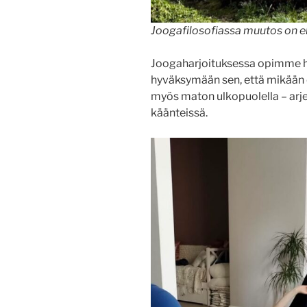
Joogafilosofiassa muutos on e
Joogaharjoituksessa opimme hen
hyväksymään sen, että mikään 
myös maton ulkopuolella – arje
käänteissä.