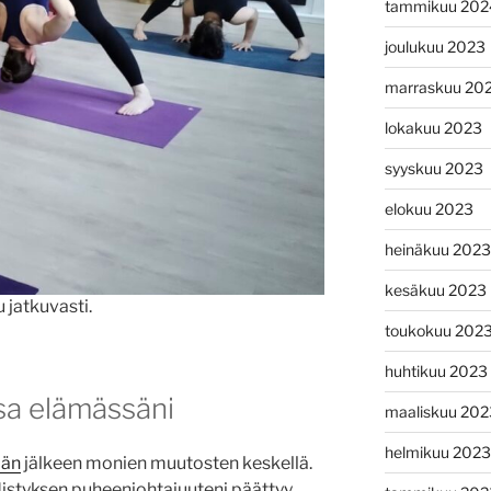
tammikuu 202
joulukuu 2023
marraskuu 20
lokakuu 2023
syyskuu 2023
elokuu 2023
heinäkuu 2023
kesäkuu 2023
jatkuvasti.
toukokuu 202
huhtikuu 2023
a elämässäni
maaliskuu 202
helmikuu 2023
ään
jälkeen monien muutosten keskellä.
styksen puheenjohtajuuteni päättyy,