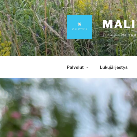
Siirry
sisältöön
MAL
Jooga – Human 
Palvelut
Lukujärjestys