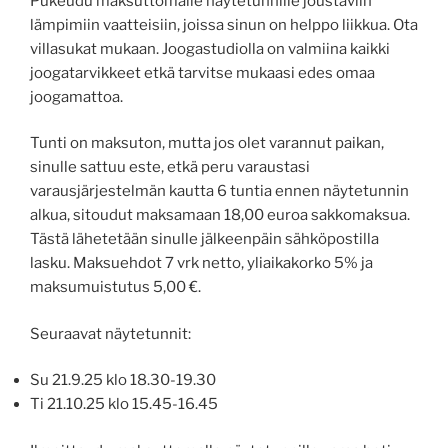
Pukeudu maksuttomalle näytetunnille joustaviin
lämpimiin vaatteisiin, joissa sinun on helppo liikkua. Ota
villasukat mukaan. Joogastudiolla on valmiina kaikki
joogatarvikkeet etkä tarvitse mukaasi edes omaa
joogamattoa.
Tunti on maksuton, mutta jos olet varannut paikan,
sinulle sattuu este, etkä peru varaustasi
varausjärjestelmän kautta 6 tuntia ennen näytetunnin
alkua, sitoudut maksamaan 18,00 euroa sakkomaksua.
Tästä lähetetään sinulle jälkeenpäin sähköpostilla
lasku. Maksuehdot 7 vrk netto, yliaikakorko 5% ja
maksumuistutus 5,00 €.
Seuraavat näytetunnit:
Su 21.9.25 klo 18.30-19.30
Ti 21.10.25 klo 15.45-16.45