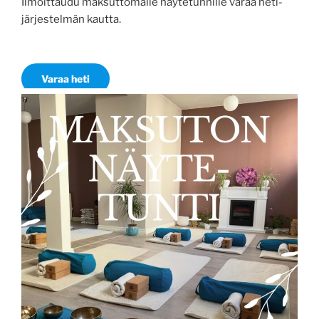
Ilmoittaudu maksuttomalle näytetunnille varaa heti-
järjestelmän kautta.
Varaa heti