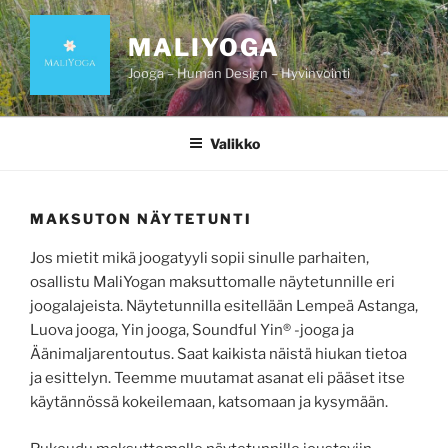
Siirry
sisältöön
MALIYOGA
Jooga – Human Design – Hyvinvointi
Valikko
MAKSUTON NÄYTETUNTI
Jos mietit mikä joogatyyli sopii sinulle parhaiten,
osallistu MaliYogan maksuttomalle näytetunnille eri
joogalajeista. Näytetunnilla esitellään Lempeä Astanga,
Luova jooga, Yin jooga, Soundful Yin® -jooga ja
Äänimaljarentoutus. Saat kaikista näistä hiukan tietoa
ja esittelyn. Teemme muutamat asanat eli pääset itse
käytännössä kokeilemaan, katsomaan ja kysymään.