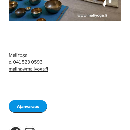
MaliYoga
p. 041 523 0593
malina@maliyoga.fi
Ajanvaraus