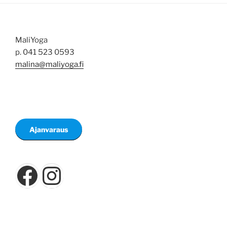
MaliYoga
p. 041 523 0593
malina@maliyoga.fi
Ajanvaraus
Facebook
Instagram