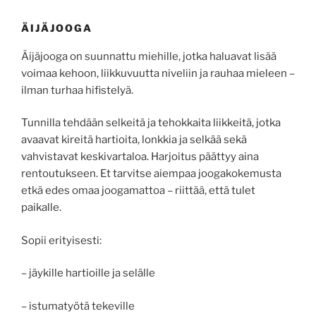
ÄIJÄJOOGA
Äijäjooga on suunnattu miehille, jotka haluavat lisää
voimaa kehoon, liikkuvuutta niveliin ja rauhaa mieleen –
ilman turhaa hifistelyä.
Tunnilla tehdään selkeitä ja tehokkaita liikkeitä, jotka
avaavat kireitä hartioita, lonkkia ja selkää sekä
vahvistavat keskivartaloa. Harjoitus päättyy aina
rentoutukseen. Et tarvitse aiempaa joogakokemusta
etkä edes omaa joogamattoa – riittää, että tulet
paikalle.
Sopii erityisesti:
– jäykille hartioille ja selälle
– istumatyötä tekeville